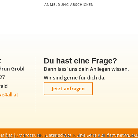
t
Du hast eine Frage?
drun Gröbl
Dann lass‘ uns dein Anliegen wissen.
27
Wir sind gerne für dich da.
wald
Jetzt anfragen
e4all.at
all.at |
Impressum
|
Datenschutz
| Eine Seite aus dem
netWERKE
ellungen ändern
Historie der Privatsphäre-Einstellungen
Einwil