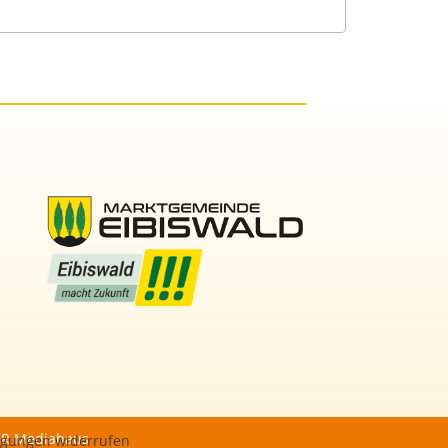
R Mediahaus
ligungen widerrufen