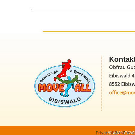
Kontak
Obfrau Gu
Eibiswald 4
8552 Eibis
office@mov
© 2024 move4
Privatsphäre-Einst