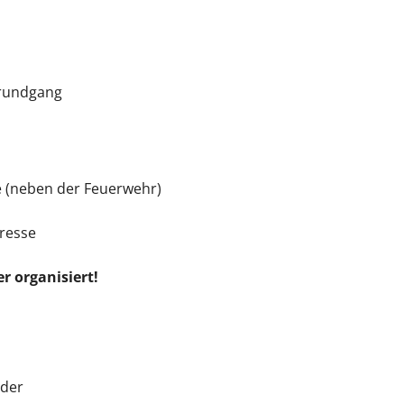
nrundgang
n
e (neben der Feuerwehr)
resse
r organisiert!
nder